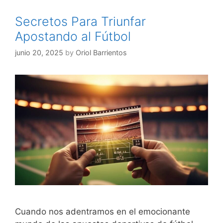
Medio
Gol
Secretos Para Triunfar
Apostando al Fútbol
junio 20, 2025
by
Oriol Barrientos
Cuando nos adentramos en el emocionante