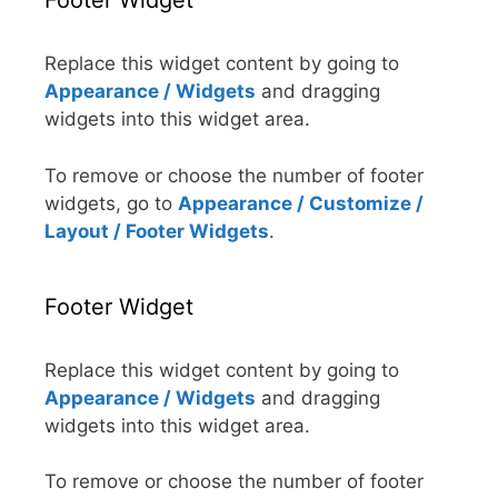
Footer Widget
Replace this widget content by going to
Appearance / Widgets
and dragging
widgets into this widget area.
To remove or choose the number of footer
widgets, go to
Appearance / Customize /
Layout / Footer Widgets
.
Footer Widget
Replace this widget content by going to
Appearance / Widgets
and dragging
widgets into this widget area.
To remove or choose the number of footer