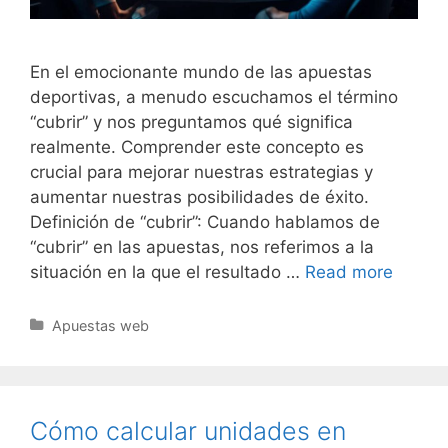
En el emocionante mundo de las apuestas
deportivas, a menudo escuchamos el término
“cubrir” y nos preguntamos qué significa
realmente. Comprender este concepto es
crucial para mejorar nuestras estrategias y
aumentar nuestras posibilidades de éxito.
Definición de “cubrir”: Cuando hablamos de
“cubrir” en las apuestas, nos referimos a la
Definic
situación en la que el resultado …
Read more
del
Términ
Categories
Apuestas web
Cubrir
al
Aposta
Cómo calcular unidades en