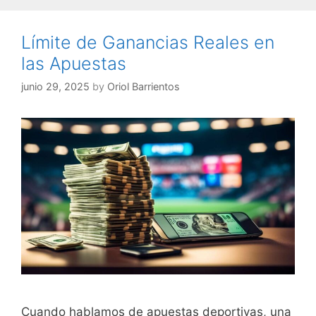
Límite de Ganancias Reales en
las Apuestas
junio 29, 2025
by
Oriol Barrientos
Cuando hablamos de apuestas deportivas, una