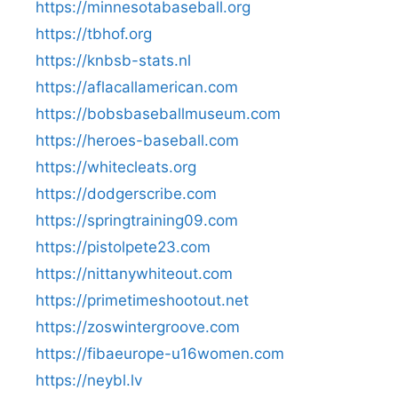
https://minnesotabaseball.org
https://tbhof.org
https://knbsb-stats.nl
https://aflacallamerican.com
https://bobsbaseballmuseum.com
https://heroes-baseball.com
https://whitecleats.org
https://dodgerscribe.com
https://springtraining09.com
https://pistolpete23.com
https://nittanywhiteout.com
https://primetimeshootout.net
https://zoswintergroove.com
https://fibaeurope-u16women.com
https://neybl.lv