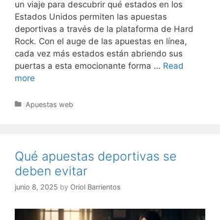
un viaje para descubrir qué estados en los
Estados Unidos permiten las apuestas
deportivas a través de la plataforma de Hard
Rock. Con el auge de las apuestas en línea,
cada vez más estados están abriendo sus
puertas a esta emocionante forma …
Read
Regiones
more
Que
Aceptan
Categories
Apuestas web
Apuestas
en
Hard
Rock
Qué apuestas deportivas se
deben evitar
junio 8, 2025
by
Oriol Barrientos