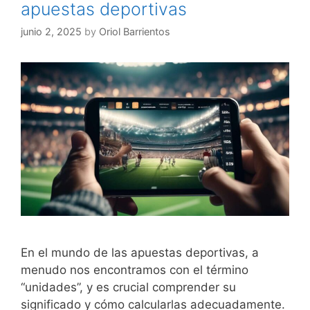
apuestas deportivas
junio 2, 2025
by
Oriol Barrientos
En el mundo de las apuestas deportivas, a
menudo nos encontramos con el término
“unidades”, y es crucial comprender su
significado y cómo calcularlas adecuadamente.