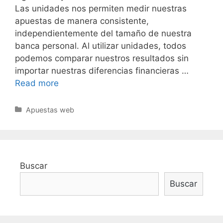
Las unidades nos permiten medir nuestras
apuestas de manera consistente,
independientemente del tamaño de nuestra
banca personal. Al utilizar unidades, todos
podemos comparar nuestros resultados sin
importar nuestras diferencias financieras …
Cómo
Read more
calcular
unidades
Categories
Apuestas web
en
apuestas
deportivas
Buscar
Buscar