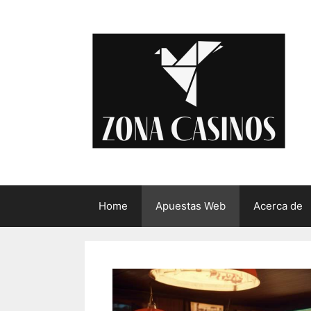
Skip
to
content
Home
Apuestas Web
Acerca de