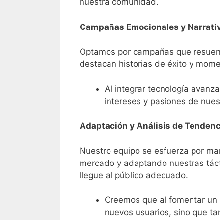
nuestra comunidad.
Campañas Emocionales y Narrati
Optamos por campañas que resuena
destacan historias de éxito y mom
Al integrar tecnología avanz
intereses y pasiones de nues
Adaptación y Análisis de Tendenc
Nuestro equipo se esfuerza por ma
mercado y adaptando nuestras táct
llegue al público adecuado.
Creemos que al fomentar un s
nuevos usuarios, sino que t