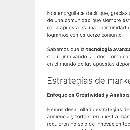
Nos enorgullece decir que, gracias 
de una comunidad que siempre est
cada apuesta es una oportunidad de 
logramos con esfuerzo conjunto.
Sabemos que la
tecnología avanz
seguir innovando. Juntos, como co
en el mundo de las apuestas depor
Estrategias de marke
Enfoque en Creatividad y Análisis
Hemos desarrollado estrategias de
audiencia y fortalecen nuestra mar
requieren no solo de innovación te