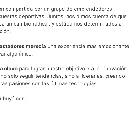
sión compartida por un grupo de emprendedores
puestas deportivas. Juntos, nos dimos cuenta de que
ba un cambio radical, y estábamos determinados a
ción.
ostadores merecía
una experiencia más emocionante
ar algo único.
la clave
para lograr nuestro objetivo era la innovación
o solo seguir tendencias, sino a liderarlas, creando
ras pasiones con las últimas tecnologías.
ribuyó con: