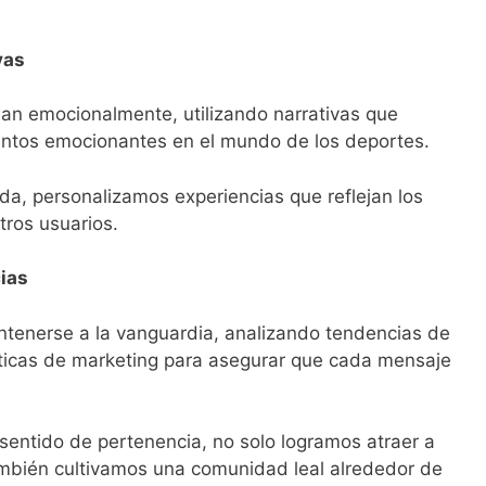
vas
n emocionalmente, utilizando narrativas que
entos emocionantes en el mundo de los deportes.
ada, personalizamos experiencias que reflejan los
tros usuarios.
ias
ntenerse a la vanguardia, analizando tendencias de
icas de marketing para asegurar que cada mensaje
entido de pertenencia, no solo logramos atraer a
ambién cultivamos una comunidad leal alrededor de