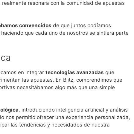
ue realmente resonara con la comunidad de apuestas
stábamos convencidos
de que juntos podíamos
, haciendo que cada uno de nosotros se sintiera parte
ica
ocamos en integrar
tecnologías avanzadas
que
rimentan las apuestas. En Blitz, comprendimos que
portivas necesitábamos algo más que una simple
ológica
, introduciendo inteligencia artificial y análisis
lo nos permitió ofrecer una experiencia personalizada,
ipar las tendencias y necesidades de nuestra